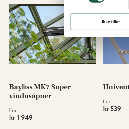
Ikke tillat
Bayliss MK7 Super
Univen
vindusåpner
Fra
kr 539
Fra
kr 1 949