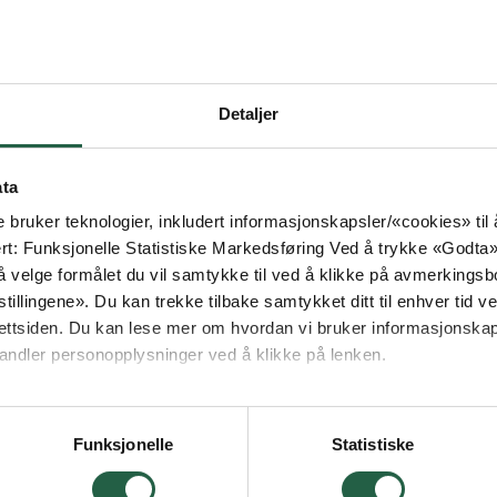
Detaljer
ata
e bruker teknologier, inkludert informasjonskapsler/«cookies» ti
ert: Funksjonelle Statistiske Markedsføring Ved å trykke «Godta» gir
 velge formålet du vil samtykke til ved å klikke på avmerkingsb
tillingene». Du kan trekke tilbake samtykket ditt til enhver tid ved
ettsiden. Du kan lese mer om hvordan vi bruker informasjonskap
andler personopplysninger ved å klikke på lenken.
ogle behandler personopplysninger
Funksjonelle
Statistiske