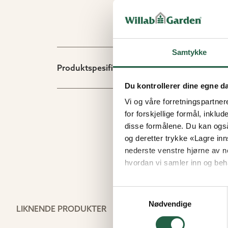
Samtykke
Produktspesifikasjon
Du kontrollerer dine egne d
Vi og våre forretningspartner
for forskjellige formål, inklud
disse formålene. Du kan også
og deretter trykke «Lagre inns
nederste venstre hjørne av n
hvordan vi samler inn og beh
Finn ut mer om hvordan Go
Samtykkevalg
Nødvendige
LIKNENDE PRODUKTER