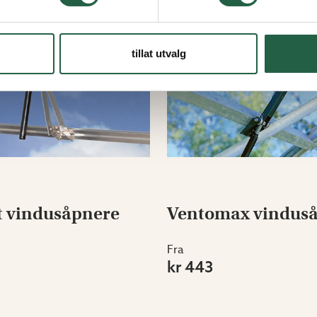
tillat utvalg
t vindusåpnere
Ventomax vindus
Fra
kr 443