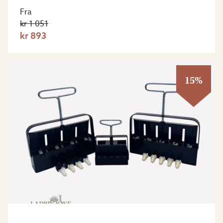
Fra
kr 1 051
kr 893
15%