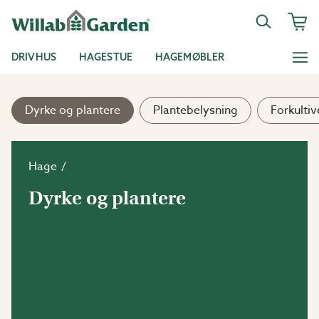
DRIVHUS
HAGESTUE
HAGEMØBLER
Dyrke og plantere
Plantebelysning
Forkultiv
Hage
Dyrke og plantere