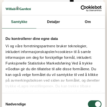
Samtykke
Detaljer
Om
Du kontrollerer dine egne data
Vi og våre forretningspartnere bruker teknologier,
inkludert informasjonskapsler/«cookies» til å samle
informasjon om deg for forskjellige formål, inkludert:
Funksjonelle Statistiske Markedsføring Ved å trykke
BEDD Innlegg for selvvanning
«Godta» gir du din tillatelse til alle disse formålene. Du
kan også velge formålet du vil samtykke til ved å klikke
på avmerkingsboksen ved siden av formålet, og deretter
trykke «Lagre innstillingene». Du kan trekke tilbake
Fra
samtykket ditt til enhver tid ved å trykke på det lille ikonet
kr 1 719
i nederste venstre hjørne av nettsiden. Du kan lese mer
Samtykkevalg
om hvordan vi bruker informasjonskapsler og annen
Nødvendige