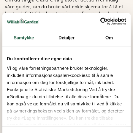
Om du vil gjøre andre valg utover det som er mulig i
våre guider, kan du bruke vårt enkle skjema for å få et
kostnadsfritt tilbud og tegning av dine ønsker. Her har
du også mulighet til å legge ved egne bilder/tegninger
og forklarende tekst. Klikk på lenken nedenfor så
kommer du direkte til tilbudsskjemaet!
Samtykke
Detaljer
Om
Det gleder oss at du er interessert i produktene våre. Vi
tør å love at du ikke vil bli skuffet over prisen.
Du kontrollerer dine egne data
Velkommen til Willab Garden.
Vi og våre forretningspartnere bruker teknologier,
inkludert informasjonskapsler/«cookies» til å samle
informasjon om deg for forskjellige formål, inkludert:
Funksjonelle Statistiske Markedsføring Ved å trykke
«Godta» gir du din tillatelse til alle disse formålene. Du
kan også velge formålet du vil samtykke til ved å klikke
på avmerkingsboksen ved siden av formålet, og deretter
trykke «Lagre innstillingene». Du kan trekke tilbake
samtykket ditt til enhver tid ved å trykke på det lille ikonet
i nederste venstre hjørne av nettsiden. Du kan lese mer