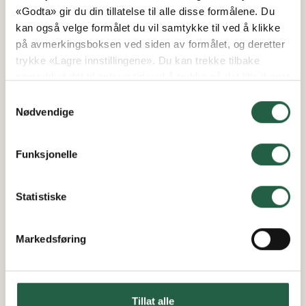
«Godta» gir du din tillatelse til alle disse formålene. Du
kan også velge formålet du vil samtykke til ved å klikke
på avmerkingsboksen ved siden av formålet, og deretter
trykke «Lagre innstillingene». Du kan trekke tilbake
samtykket ditt til enhver tid ved å trykke på det lille ikonet
i nederste venstre hjørne av nettsiden. Du kan lese mer
Samtykkevalg
om hvordan vi bruker informasjonskapsler og annen
Nødvendige
teknologi, og hvordan vi samler inn og behandler
personopplysninger ved å klikke på lenken.
Funksjonelle
Finn ut mer om hvordan Google behandler
personopplysninger
Statistiske
Markedsføring
Tillat alle