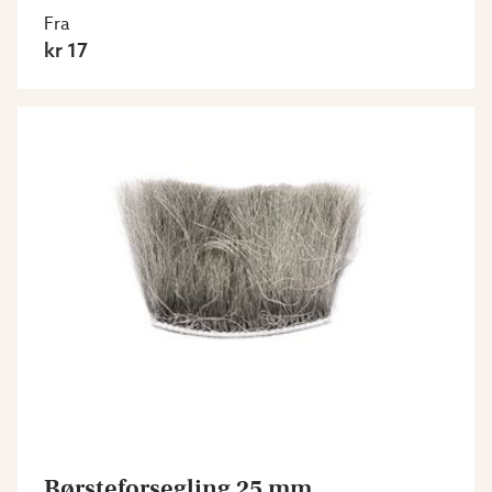
Fra
kr 17
Børsteforsegling 25 mm