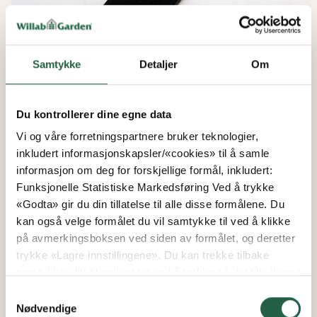
Samtykke
Detaljer
Om
Du kontrollerer dine egne data
Spacer til låseblikk
Vi og våre forretningspartnere bruker teknologier,
inkludert informasjonskapsler/«cookies» til å samle
informasjon om deg for forskjellige formål, inkludert:
Fra
Funksjonelle Statistiske Markedsføring Ved å trykke
kr 3
«Godta» gir du din tillatelse til alle disse formålene. Du
kan også velge formålet du vil samtykke til ved å klikke
på avmerkingsboksen ved siden av formålet, og deretter
trykke «Lagre innstillingene». Du kan trekke tilbake
samtykket ditt til enhver tid ved å trykke på det lille ikonet
i nederste venstre hjørne av nettsiden. Du kan lese mer
Samtykkevalg
om hvordan vi bruker informasjonskapsler og annen
Nødvendige