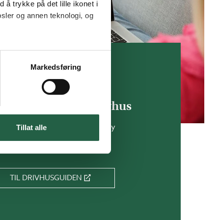
 å trykke på det lille ikonet i
sler og annen teknologi, og
Markedsføring
n og tilpass ditt drivhus
vårt digitale planleggingsverktøy
Tillat alle
TIL DRIVHUSGUIDEN