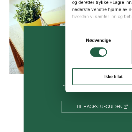
og deretter trykke «Lagre inns
nederste venstre hjørne av n
hvordan vi samler inn og beh
Finn ut mer om hvordan Go
Samtykkevalg
Nødvendige
Design og tilpass d
hagestue
Ikke tillat
- i vårt digitale planleggingsve
TIL HAGESTUEGUIDEN