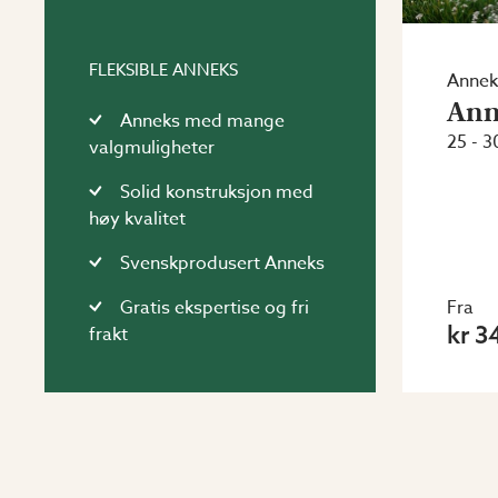
FLEKSIBLE ANNEKS
Annek
Ann
Anneks med mange
25 - 3
valgmuligheter
Solid konstruksjon med
høy kvalitet
Svenskprodusert Anneks
Gratis ekspertise og fri
Fra
kr 3
frakt