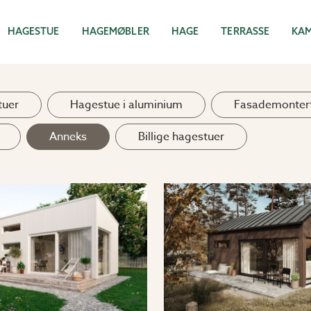
HAGESTUE
HAGEMØBLER
HAGE
TERRASSE
KA
tuer
Hagestue i aluminium
Fasademontert
Anneks
Billige hagestuer