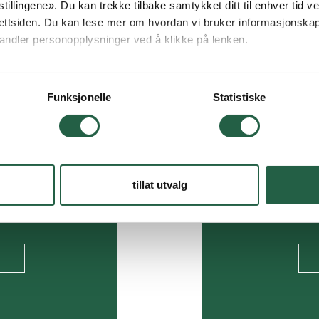
tillingene». Du kan trekke tilbake samtykket ditt til enhver tid ved
ettsiden. Du kan lese mer om hvordan vi bruker informasjonskap
andler personopplysninger ved å klikke på lenken.
ogle behandler personopplysninger
Funksjonelle
Statistiske
in
Desig
- i 
tillat utvalg
rktøy