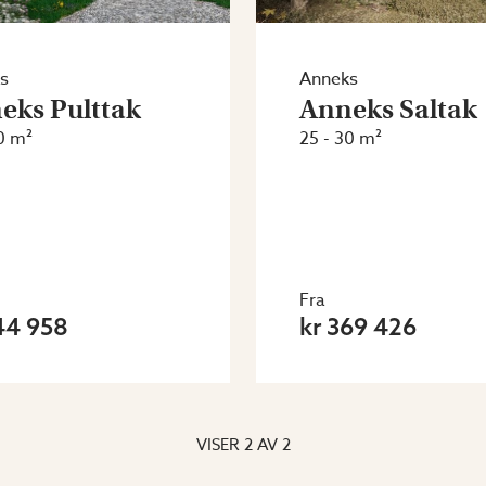
s
Anneks
eks Pulttak
Anneks Saltak
0 m²
25 - 30 m²
Fra
44 958
kr 369 426
VISER
2
AV
2