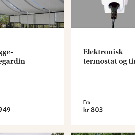
gge-
Elektronisk
legardin
termostat og t
Fra
 949
kr 803