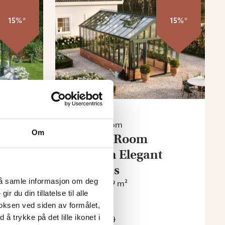
15%*
15%*
Green Room
Om
Green Room
Season Elegant
drivhus
l å samle informasjon om deg
10.3 - 24.9 m²
 du din tillatelse til alle
oksen ved siden av formålet,
Fra
 å trykke på det lille ikonet i
kr 166 800