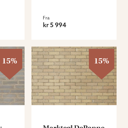
Fra
kr 5 994
15%
15%
y
Marktegl DePanne