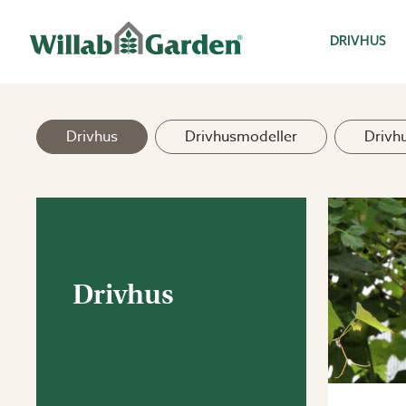
Willab Garden
DRIVHUS
Drivhus
Drivhusmodeller
Drivhu
Drivhus