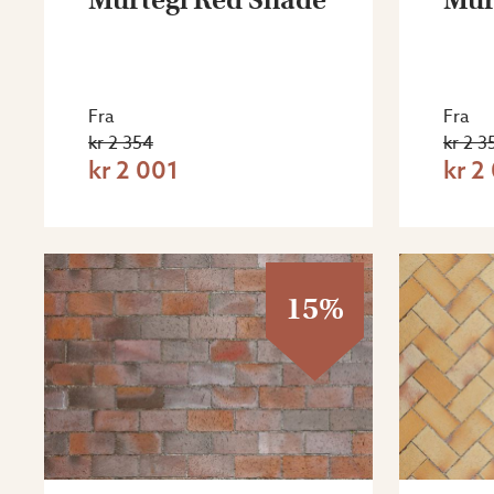
Fra
Fra
kr 2 354
kr 2 3
kr 2 001
kr 2
15%