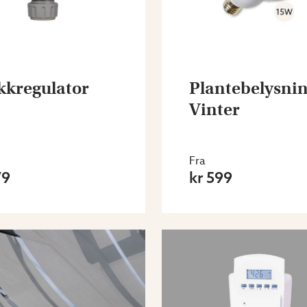
kkregulator
Plantebelysni
Vinter
Fra
79
kr 599