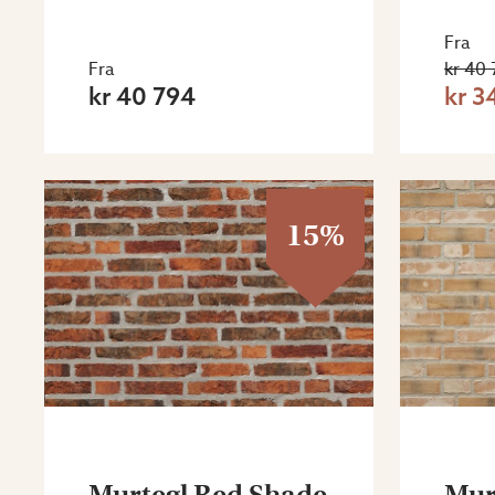
Fra
Fra
kr 40
kr 40 794
kr 3
15%
Murtegl Red Shade
Mur