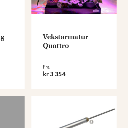
ng
Vekstarmatur
Quattro
Fra
kr 3 354