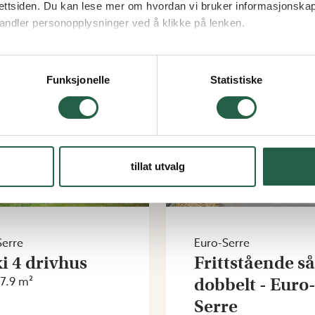
1 595
kr 61 195
ettsiden. Du kan lese mer om hvordan vi bruker informasjonskap
andler personopplysninger ved å klikke på lenken.
ogle behandler personopplysninger
Funksjonelle
Statistiske
15%*
tillat utvalg
Serre
Euro-Serre
i 4 drivhus
Frittstående s
27.9 m²
dobbelt - Euro
Serre