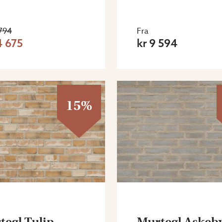
 794
Fra
4 675
kr 9 594
15%
tegl Tulip
Murtegl Askeb