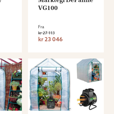
VG100
Fra
kr 27 113
kr 23 046