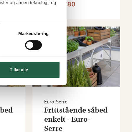
kr 141 780
sler og annen teknologi, og
Markedsføring
Tillat alle
Euro-Serre
åbed
Frittstående såbed
-
enkelt - Euro-
Serre