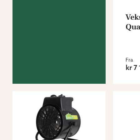
Vek
Qua
Fra
kr 7