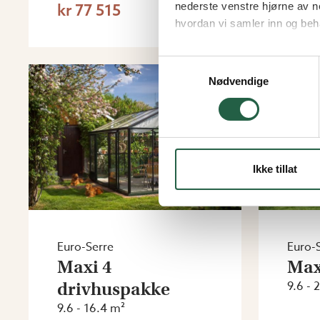
kr 77 515
kr 8
nederste venstre hjørne av n
hvordan vi samler inn og beh
Finn ut mer om hvordan Go
Samtykkevalg
Nødvendige
Ikke tillat
Euro-Serre
Euro-
Maxi 4
Max
drivhuspakke
9.6 - 
9.6 - 16.4 m²