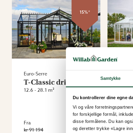
15%*
Euro-Serre
Euro-
Samtykke
T-Classic drivhus
Exo
12.6 - 28.1 m²
11.5 -
Du kontrollerer dine egne d
Vi og våre forretningspartner
for forskjellige formål, inklud
disse formålene. Du kan også
Fra
Fra
og deretter trykke «Lagre inns
kr 91 194
kr 95 