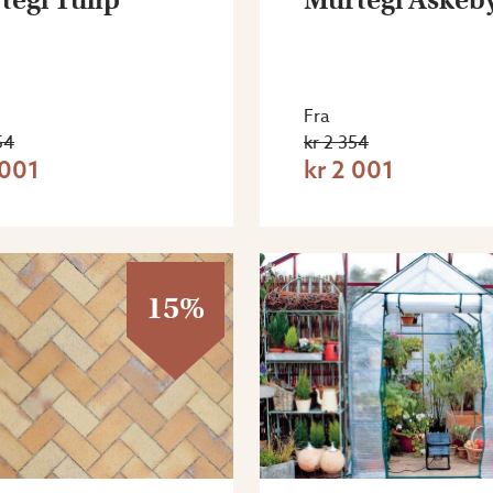
Fra
54
kr 2 354
 001
kr 2 001
15%