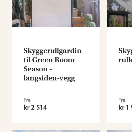
Skyggerullgardin
Sky
til Green Room
rul
Season -
langsiden-vegg
Fra
Fra
kr 2 514
kr 1