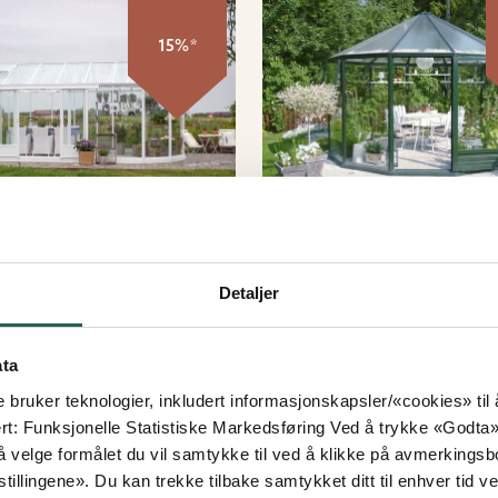
15%*
Serre
Euro-Serre
Detaljer
tic drivhus
Rondo drivhus
 15.9 m²
7.1 - 12.6 m²
ata
e bruker teknologier, inkludert informasjonskapsler/«cookies» ti
ert: Funksjonelle Statistiske Markedsføring Ved å trykke «Godta» gir
 velge formålet du vil samtykke til ved å klikke på avmerkingsb
Fra
tillingene». Du kan trekke tilbake samtykket ditt til enhver tid ved
994
kr 71 994