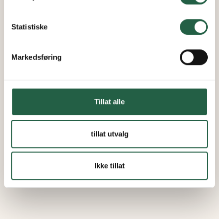
Finn ut mer om hvordan Google behandler
personopplysninger
Statistiske
Markedsføring
Tillat alle
tillat utvalg
Ikke tillat