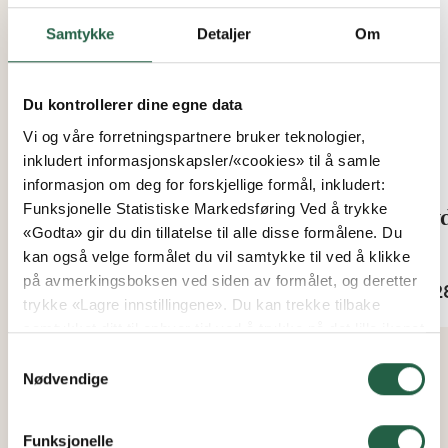
Samtykke
Detaljer
Om
Du kontrollerer dine egne data
Vi og våre forretningspartnere bruker teknologier,
inkludert informasjonskapsler/«cookies» til å samle
informasjon om deg for forskjellige formål, inkludert:
Funksjonelle Statistiske Markedsføring Ved å trykke
Hydromat fordelerrør, 5 stk
Hyd
«Godta» gir du din tillatelse til alle disse formålene. Du
kan også velge formålet du vil samtykke til ved å klikke
Fra
Fra
på avmerkingsboksen ved siden av formålet, og deretter
kr 95
kr 2
trykke «Lagre innstillingene». Du kan trekke tilbake
samtykket ditt til enhver tid ved å trykke på det lille ikonet
i nederste venstre hjørne av nettsiden. Du kan lese mer
Samtykkevalg
om hvordan vi bruker informasjonskapsler og annen
Nødvendige
teknologi, og hvordan vi samler inn og behandler
personopplysninger ved å klikke på lenken.
Funksjonelle