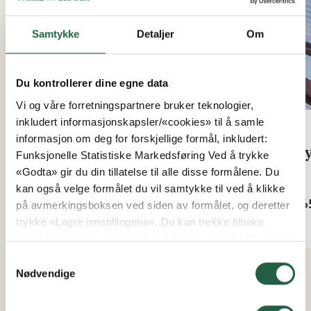
Samtykke
Detaljer
Om
Du kontrollerer dine egne data
Vi og våre forretningspartnere bruker teknologier,
inkludert informasjonskapsler/«cookies» til å samle
Green Room
informasjon om deg for forskjellige formål, inkludert:
Monteringsplate Green Room
Bay
Funksjonelle Statistiske Markedsføring Ved å trykke
- aluminium
«Godta» gir du din tillatelse til alle disse formålene. Du
Fra
kan også velge formålet du vil samtykke til ved å klikke
kr 6
Fra
på avmerkingsboksen ved siden av formålet, og deretter
kr 631
trykke «Lagre innstillingene». Du kan trekke tilbake
samtykket ditt til enhver tid ved å trykke på det lille ikonet
i nederste venstre hjørne av nettsiden. Du kan lese mer
Samtykkevalg
om hvordan vi bruker informasjonskapsler og annen
Nødvendige
teknologi, og hvordan vi samler inn og behandler
personopplysninger ved å klikke på lenken.