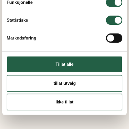
Funksjonelle
Finn ut mer om hvordan Google behandler
personopplysninger
Statistiske
Markedsføring
Tillat alle
tillat utvalg
Ikke tillat