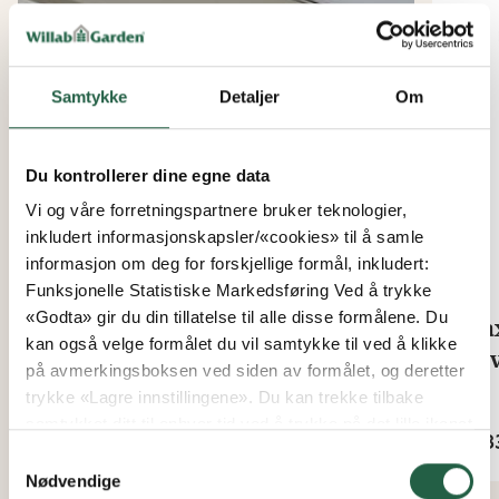
Samtykke
Detaljer
Om
Du kontrollerer dine egne data
Vi og våre forretningspartnere bruker teknologier,
inkludert informasjonskapsler/«cookies» til å samle
informasjon om deg for forskjellige formål, inkludert:
Funksjonelle Statistiske Markedsføring Ved å trykke
«Godta» gir du din tillatelse til alle disse formålene. Du
LED-belysning startpakke
Fla
kan også velge formålet du vil samtykke til ved å klikke
Rov
på avmerkingsboksen ved siden av formålet, og deretter
Fra
trykke «Lagre innstillingene». Du kan trekke tilbake
kr 5 595
Fra
samtykket ditt til enhver tid ved å trykke på det lille ikonet
kr 8
i nederste venstre hjørne av nettsiden. Du kan lese mer
Samtykkevalg
om hvordan vi bruker informasjonskapsler og annen
Nødvendige