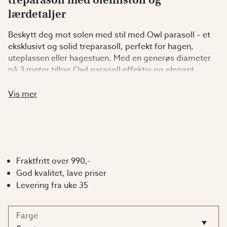
lærdetaljer
Beskytt deg mot solen med stil med Owl parasoll – et
eksklusivt og solid treparasoll, perfekt for hagen,
uteplassen eller hagestuen. Med en generøs diameter
på 3 meter tilbyr Owl parasoll effektiv og elegant
solbeskyttelse.
Vis mer
Parasollstoffet er laget av slitesterkt olefintøy som
tåler både sol og fuktighet, og er i tillegg dekorert med
elegante lærdetaljer for en ekstra luksuriøs følelse.
Stoffet er tilgjengelig i svart eller naturfarget nyanse for
å passe din utendørsinnredning.
Fraktfritt over 990,-
God kvalitet, lave priser
Parasollets stang er laget av robust bøk og har en
Levering fra uke 35
diameter på 48 mm, noe som gir både stabilitet og en
naturlig vakker finish. Kompletter gjerne med vår Daze
Farge
parasollfot for et komplett og stabilt parasollsett.