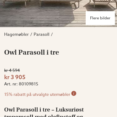
Flere bilder
Hagemøbler
Parasoll
Owl Parasoll i tre
kr 4 594
kr 3 905
Art. nr:
8010981S
i
15% rabatt på utvalgte utemøbler
Owl Parasoll i tre – Luksuriøst
treparasoll med olefinstoff og