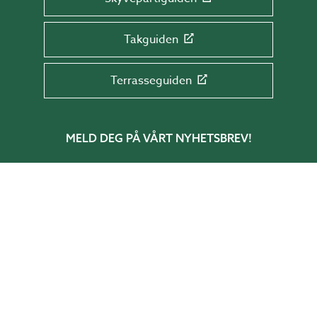
Takguiden
Terrasseguiden
MELD DEG PÅ VÅRT NYHETSBREV!
Få tips & råd, informasjon og tilbud rett i
innboksen din.
Skriv e-postadressen din her
SEND
BESTILL KATALOG!