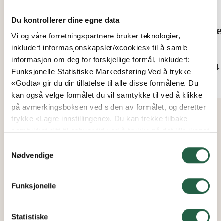
Du kontrollerer dine egne data
Crocus sammenleggbart bord
Ore
Vi og våre forretningspartnere bruker teknologier,
inkludert informasjonskapsler/«cookies» til å samle
Fra
Fra
informasjon om deg for forskjellige formål, inkludert:
kr 3 114
kr 4
Funksjonelle Statistiske Markedsføring Ved å trykke
«Godta» gir du din tillatelse til alle disse formålene. Du
kan også velge formålet du vil samtykke til ved å klikke
på avmerkingsboksen ved siden av formålet, og deretter
trykke «Lagre innstillingene». Du kan trekke tilbake
samtykket ditt til enhver tid ved å trykke på det lille ikonet
i nederste venstre hjørne av nettsiden. Du kan lese mer
Samtykkevalg
om hvordan vi bruker informasjonskapsler og annen
Nødvendige
teknologi, og hvordan vi samler inn og behandler
personopplysninger ved å klikke på lenken.
Funksjonelle
Finn ut mer om hvordan Google behandler
personopplysninger
Statistiske