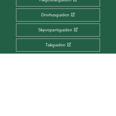
Hagestueguiden
Drivhusguiden
Skyvepartiguiden
Takguiden
Terrasseguiden
MELD DEG PÅ VÅRT NYHETSBREV!
Få tips & råd, informasjon og tilbud rett i
innboksen din.
Skriv e-postadressen din her