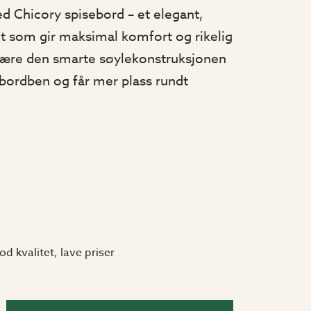
ed Chicory spisebord – et elegant,
t som gir maksimal komfort og rikelig
være den smarte søylekonstruksjonen
 bordben og får mer plass rundt
esterk aluminium, lakkert i den
om gir både et stilrent uttrykk og et
elt og motstandsdyktig mot rust.
eksklusiv FSC®-sertifisert teak, som
 varmt uttrykk og garanterer høy
od kvalitet, lave priser
ser perfekt sammen med Chicory