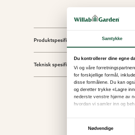
Samtykke
Produktspesifikasjon
Du kontrollerer dine egne d
Teknisk spesifikasjon
Vi og våre forretningspartner
for forskjellige formål, inklud
disse formålene. Du kan også
og deretter trykke «Lagre inns
nederste venstre hjørne av n
hvordan vi samler inn og beh
Finn ut mer om hvordan Go
Samtykkevalg
Nødvendige