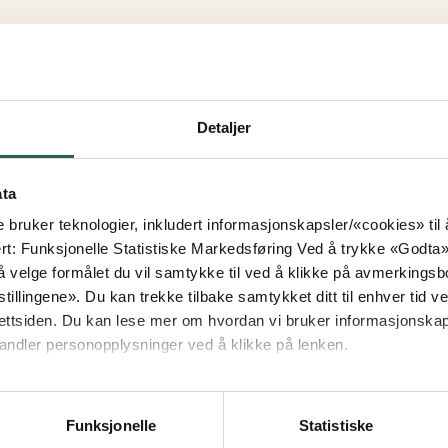
Detaljer
ata
e bruker teknologier, inkludert informasjonskapsler/«cookies» ti
ert: Funksjonelle Statistiske Markedsføring Ved å trykke «Godta» gir
 velge formålet du vil samtykke til ved å klikke på avmerkingsb
tillingene». Du kan trekke tilbake samtykket ditt til enhver tid ved
ettsiden. Du kan lese mer om hvordan vi bruker informasjonskap
andler personopplysninger ved å klikke på lenken.
ogle behandler personopplysninger
Funksjonelle
Statistiske