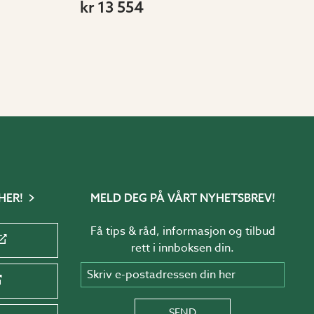
kr 13 554
HER!
MELD DEG PÅ VÅRT NYHETSBREV!
Få tips & råd, informasjon og tilbud
rett i innboksen din.
Skriv e-postadressen din her
SEND