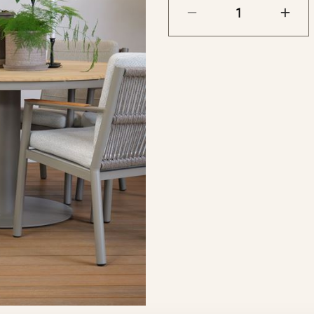
spisestol, men egner s
andre hagestoler fra vå
tidløs og solid spisegr
Mål:
Ø:
140 cm
Høyde:
74,5 cm