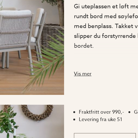
Gi uteplassen et løft m
rundt bord med søylefo
med benplass. Takket 
slipper du forstyrrende
bordet.
Chicory er laget av slit
Vis mer
moderne fargen taupe, s
materiale som er lettst
Bordplaten er laget av 
både gir et naturlig og
Fraktfritt over 990,-
G
kvalitet og bærekraft.
Levering fra uke 51
Chicory spisebord pas