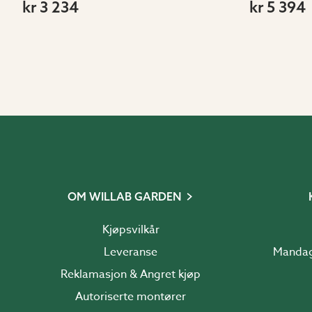
kr 3 234
kr 5 394
OM WILLAB GARDEN
Kjøpsvilkår
Leveranse
Reklamasjon & Angret kjøp
Autoriserte montører