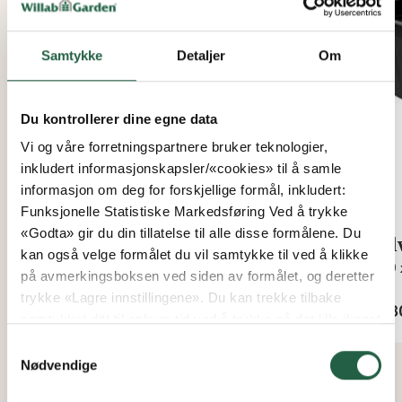
Samtykke
Detaljer
Om
Du kontrollerer dine egne data
Vi og våre forretningspartnere bruker teknologier,
inkludert informasjonskapsler/«cookies» til å samle
informasjon om deg for forskjellige formål, inkludert:
Funksjonelle Statistiske Markedsføring Ved å trykke
«Godta» gir du din tillatelse til alle disse formålene. Du
Selvvannende Minikap 60
Sel
kan også velge formålet du vil samtykke til ved å klikke
800
på avmerkingsboksen ved siden av formålet, og deretter
Fra
Fra
trykke «Lagre innstillingene». Du kan trekke tilbake
kr 359
kr 
samtykket ditt til enhver tid ved å trykke på det lille ikonet
i nederste venstre hjørne av nettsiden. Du kan lese mer
Samtykkevalg
om hvordan vi bruker informasjonskapsler og annen
Nødvendige
teknologi, og hvordan vi samler inn og behandler