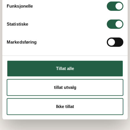
personopplysninger ved å klikke på lenken.
Funksjonelle
Finn ut mer om hvordan Google behandler
personopplysninger
Statistiske
Markedsføring
Tillat alle
tillat utvalg
Ikke tillat