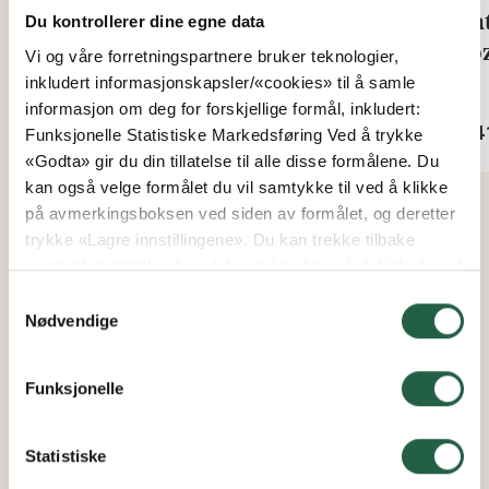
Rain adapter 16 - 4 mm
Mat
Du kontrollerer dine egne data
Hoz
Vi og våre forretningspartnere bruker teknologier,
Fra
inkludert informasjonskapsler/«cookies» til å samle
kr 47
Fra
informasjon om deg for forskjellige formål, inkludert:
kr 4
Funksjonelle Statistiske Markedsføring Ved å trykke
«Godta» gir du din tillatelse til alle disse formålene. Du
kan også velge formålet du vil samtykke til ved å klikke
på avmerkingsboksen ved siden av formålet, og deretter
trykke «Lagre innstillingene». Du kan trekke tilbake
samtykket ditt til enhver tid ved å trykke på det lille ikonet
i nederste venstre hjørne av nettsiden. Du kan lese mer
Samtykkevalg
om hvordan vi bruker informasjonskapsler og annen
Nødvendige
teknologi, og hvordan vi samler inn og behandler
personopplysninger ved å klikke på lenken.
Funksjonelle
Finn ut mer om hvordan Google behandler
personopplysninger
Statistiske