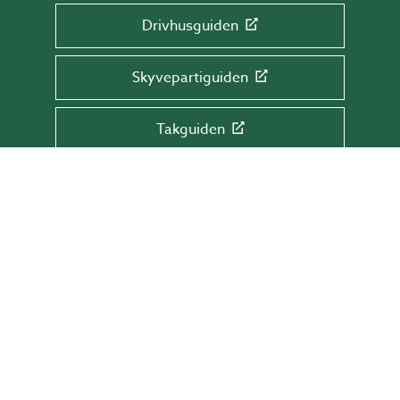
Drivhusguiden
Skyvepartiguiden
Takguiden
Terrasseguiden
MELD DEG PÅ VÅRT NYHETSBREV!
Få tips & råd, informasjon og tilbud rett i
innboksen din.
Skriv e-postadressen din her
SEND