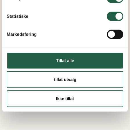
Finn ut mer om hvordan Google behandler
personopplysninger
Statistiske
Markedsføring
Tillat alle
tillat utvalg
Ikke tillat