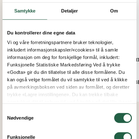
Samtykke
Detaljer
Om
Du kontrollerer dine egne data
Vi og våre forretningspartnere bruker teknologier,
inkludert informasjonskapsler/«cookies» til å samle
informasjon om deg for forskjellige formål, inkludert:
Sensorkontroll Plus
Van
Funksjonelle Statistiske Markedsføring Ved å trykke
«Godta» gir du din tillatelse til alle disse formålene. Du
Fra
Fra
kan også velge formålet du vil samtykke til ved å klikke
kr 983
kr 3
på avmerkingsboksen ved siden av formålet, og deretter
trykke «Lagre innstillingene». Du kan trekke tilbake
samtykket ditt til enhver tid ved å trykke på det lille ikonet
i nederste venstre hjørne av nettsiden. Du kan lese mer
Samtykkevalg
om hvordan vi bruker informasjonskapsler og annen
Nødvendige
teknologi, og hvordan vi samler inn og behandler
personopplysninger ved å klikke på lenken.
Funksjonelle