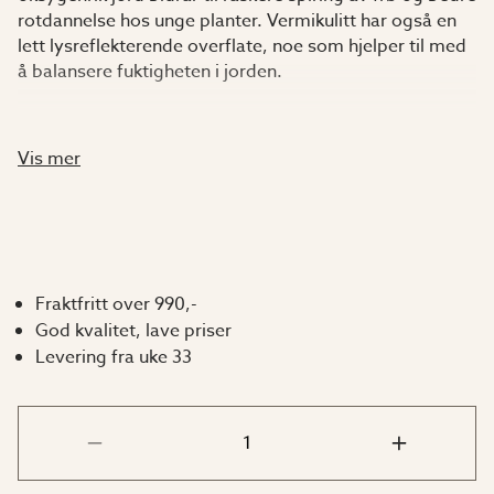
rotdannelse hos unge planter. Vermikulitt har også en
lett lysreflekterende overflate, noe som hjelper til med
å balansere fuktigheten i jorden.
Dette produktet brukes hovedsakelig til forkultivering
og kan enten blandes inn i jorden eller strøs på
Vis mer
overflaten.
Vermikulitt leveres i en praktisk, gjenlukkbar 5-liters
bøtte.
Fraktfritt over 990,-
Bruksanvisning:
God kvalitet, lave priser
Levering fra uke 33
Forkultivering:
Fyll potten med jord og dekk med et
lag vermikulitt.
Såing og stiklinger:
Bland 1 del jord og 1 del
vermikulitt. Så eller plant deretter direkte i
blandingen.