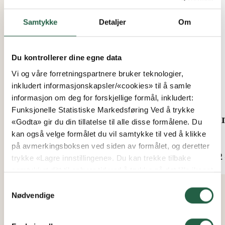
Samtykke
Detaljer
Om
Du kontrollerer dine egne data
Vi og våre forretningspartnere bruker teknologier,
inkludert informasjonskapsler/«cookies» til å samle
informasjon om deg for forskjellige formål, inkludert:
Funksjonelle Statistiske Markedsføring Ved å trykke
Vermiculite, 3l
Kom
«Godta» gir du din tillatelse til alle disse formålene. Du
kan også velge formålet du vil samtykke til ved å klikke
Fra
Fra
på avmerkingsboksen ved siden av formålet, og deretter
kr 102
kr 2
trykke «Lagre innstillingene». Du kan trekke tilbake
samtykket ditt til enhver tid ved å trykke på det lille ikonet
i nederste venstre hjørne av nettsiden. Du kan lese mer
Samtykkevalg
om hvordan vi bruker informasjonskapsler og annen
Nødvendige
teknologi, og hvordan vi samler inn og behandler
personopplysninger ved å klikke på lenken.