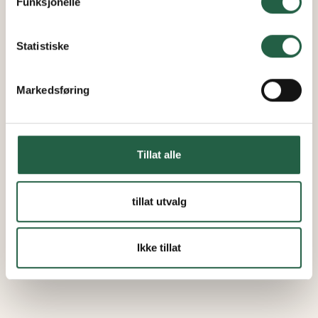
Funksjonelle
Finn ut mer om hvordan Google behandler
personopplysninger
Statistiske
Markedsføring
Tillat alle
tillat utvalg
Ikke tillat