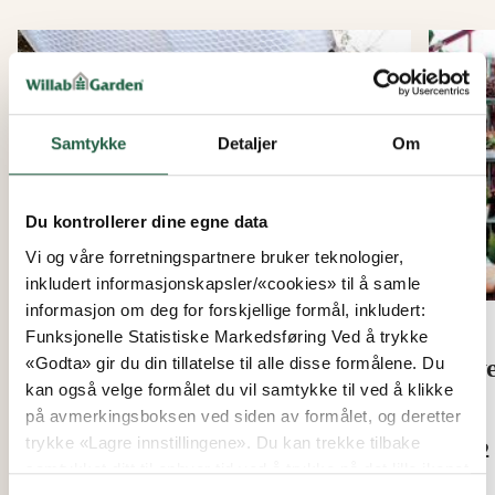
Samtykke
Detaljer
Om
Du kontrollerer dine egne data
Vi og våre forretningspartnere bruker teknologier,
inkludert informasjonskapsler/«cookies» til å samle
informasjon om deg for forskjellige formål, inkludert:
Funksjonelle Statistiske Markedsføring Ved å trykke
«Godta» gir du din tillatelse til alle disse formålene. Du
Isolasjonsplastfolie
Ove
kan også velge formålet du vil samtykke til ved å klikke
(bobleplast)
på avmerkingsboksen ved siden av formålet, og deretter
Fra
trykke «Lagre innstillingene». Du kan trekke tilbake
kr 2
Fra
samtykket ditt til enhver tid ved å trykke på det lille ikonet
kr 659