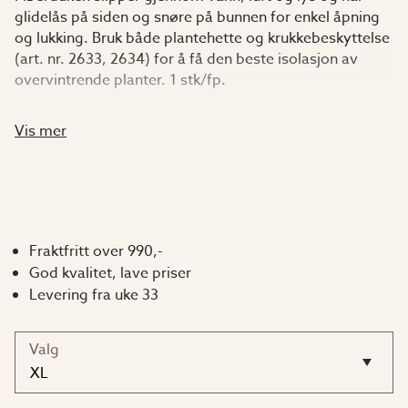
glidelås på siden og snøre på bunnen for enkel åpning
og lukking. Bruk både plantehette og krukkebeskyttelse
(art. nr. 2633, 2634) for å få den beste isolasjon av
overvintrende planter. 1 stk/fp.
XL H 100 x B 80 cm
Vis mer
XXL H 180 x B 120 cm
Jumbo H 200 x B 240 cm
Fraktfritt over 990,-
God kvalitet, lave priser
Levering fra uke 33
Valg