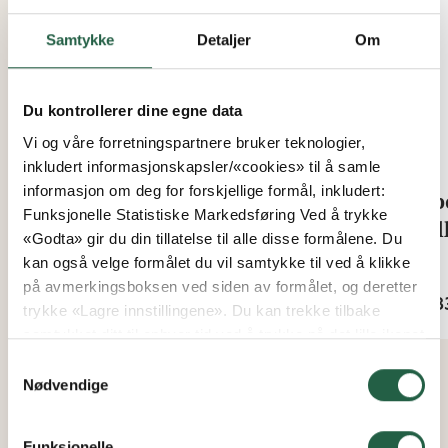
Samtykke
Detaljer
Om
Du kontrollerer dine egne data
Vi og våre forretningspartnere bruker teknologier,
inkludert informasjonskapsler/«cookies» til å samle
informasjon om deg for forskjellige formål, inkludert:
Festeklemmer til
Fib
Funksjonelle Statistiske Markedsføring Ved å trykke
dyrkningstønne
pal
«Godta» gir du din tillatelse til alle disse formålene. Du
kan også velge formålet du vil samtykke til ved å klikke
Fra
Fra
på avmerkingsboksen ved siden av formålet, og deretter
kr 47
kr 8
trykke «Lagre innstillingene». Du kan trekke tilbake
samtykket ditt til enhver tid ved å trykke på det lille ikonet
i nederste venstre hjørne av nettsiden. Du kan lese mer
Samtykkevalg
om hvordan vi bruker informasjonskapsler og annen
Nødvendige
teknologi, og hvordan vi samler inn og behandler
personopplysninger ved å klikke på lenken.
Funksjonelle