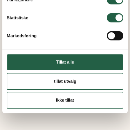
Finn ut mer om hvordan Google behandler
personopplysninger
Statistiske
Markedsføring
Tillat alle
tillat utvalg
Ikke tillat