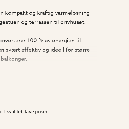
n kompakt og kraftig varmeløsning
agestuen og terrassen til drivhuset.
nverterer 100 % av energien til
 svært effektiv og ideell for større
r balkonger.
ed avansert No-glare®-teknologi, som
bare 55-60 LUX/KW, noe som skaper en
en blendende lys. Med sin fleksible
elt rette varmen dit den trengs for
od kvalitet, lave priser