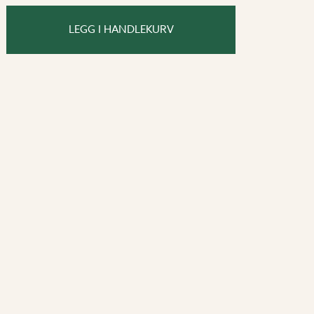
 og den høye ytelsen gjør ECO+ PRO
fekt for montering i mindre rom eller
LEGG I HANDLEKURV
ter i ECO+ PRO og få en behagelig
e året.