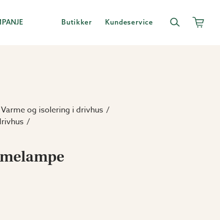
MPANJE
Butikker
Kundeservice
Varme og isolering i drivhus
drivhus
rmelampe