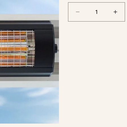
Det kompakte designet
til et allsidig valg, per
under parasoller. Inves
utendørsopplevelse hel