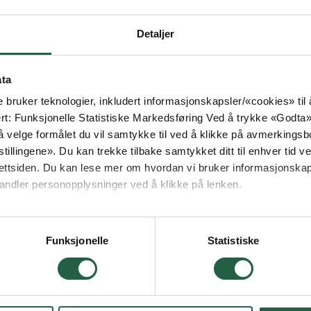
Detaljer
ata
e bruker teknologier, inkludert informasjonskapsler/«cookies» ti
ert: Funksjonelle Statistiske Markedsføring Ved å trykke «Godta» gir
 velge formålet du vil samtykke til ved å klikke på avmerkingsb
tillingene». Du kan trekke tilbake samtykket ditt til enhver tid ved
ettsiden. Du kan lese mer om hvordan vi bruker informasjonskap
andler personopplysninger ved å klikke på lenken.
ogle behandler personopplysninger
Funksjonelle
Statistiske