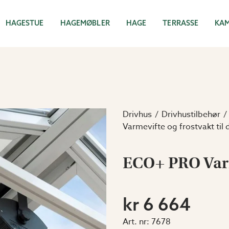
HAGESTUE
HAGEMØBLER
HAGE
TERRASSE
KA
Drivhus
Drivhustilbehør
Varmevifte og frostvakt til 
ECO+ PRO Va
kr 6 664
Art. nr:
7678