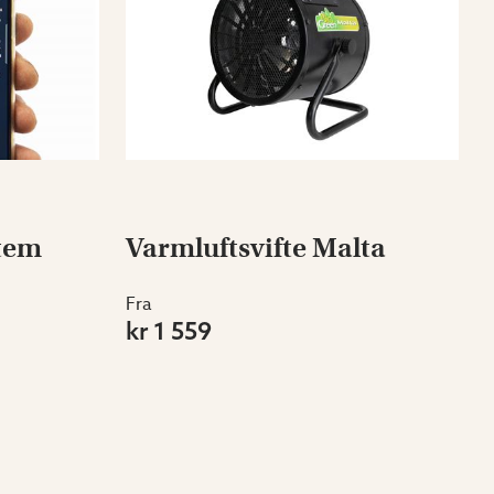
tem
Varmluftsvifte Malta
Fra
kr 1 559