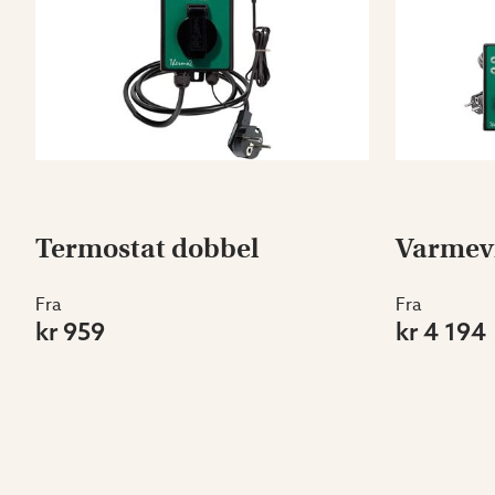
Termostat dobbel
Varmevi
Fra
Fra
kr 959
kr 4 194