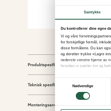
Samtykke
Du kontrollerer dine egne d
Vi og våre forretningspartner
for forskjellige formål, inklud
disse formålene. Du kan også
og deretter trykke «Lagre inns
nederste venstre hjørne av n
Produktspesifikasjon
hvordan vi samler inn og beh
Finn ut mer om hvordan Go
Samtykkevalg
Teknisk spesifikasjon
Nødvendige
Monteringsanvisninger/dokument