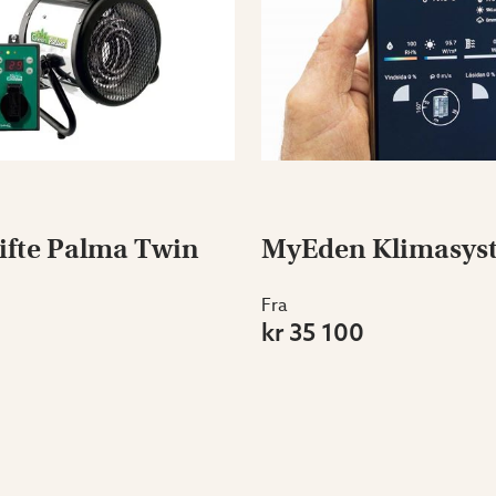
fte Palma Twin
MyEden Klimasys
Fra
kr 35 100