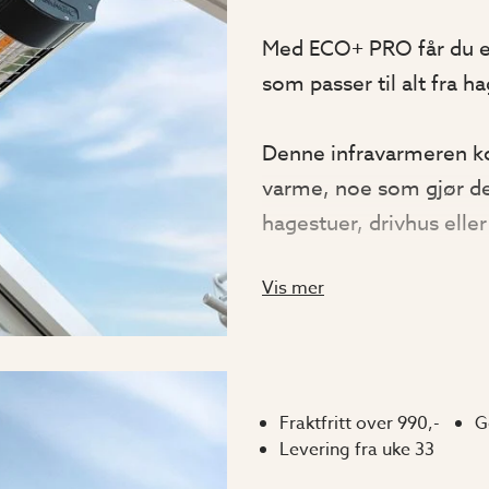
Med ECO+ PRO får du e
som passer til alt fra h
Denne infravarmeren ko
varme, noe som gjør den
hagestuer, drivhus elle
Vis mer
ECO+ PRO er utstyrt m
reduserer restlys til 
behagelig atmosfære ut
tilt-funksjon kan du enk
Fraktfritt over 990,-
G
optimal komfort.
Levering fra uke 33