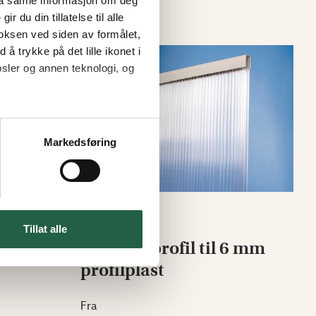
l å samle informasjon om deg
 du din tillatelse til alle
oksen ved siden av formålet,
 å trykke på det lille ikonet i
sler og annen teknologi, og
Markedsføring
Tillat alle
e 6 mm
Tetningsprofil til 6 mm
profilplast
Fra