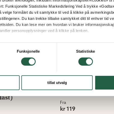
e bruker teknologier, inkludert informasjonskapsler/«cookies» ti
ert: Funksjonelle Statistiske Markedsføring Ved å trykke «Godta» gir
 velge formålet du vil samtykke til ved å klikke på avmerkingsb
tillingene». Du kan trekke tilbake samtykket ditt til enhver tid ved
ettsiden. Du kan lese mer om hvordan vi bruker informasjonskap
andler personopplysninger ved å klikke på lenken.
ogle behandler personopplysninger
Funksjonelle
Statistiske
tillat utvalg
nsplastfolie
Polykarbonatplat
last)
Fra
kr 119