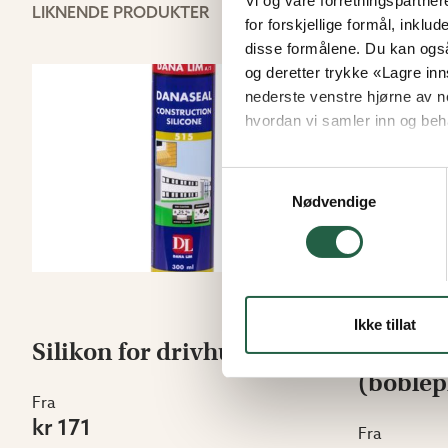
Vi og våre forretningspartner
LIKNENDE PRODUKTER
for forskjellige formål, inklud
disse formålene. Du kan også
og deretter trykke «Lagre inns
nederste venstre hjørne av n
hvordan vi samler inn og beh
Finn ut mer om hvordan Go
Samtykkevalg
Nødvendige
Ikke tillat
Silikon for drivhus
Isolasjo
(boblep
Fra
kr 171
Fra