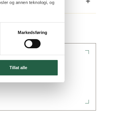
sler og annen teknologi, og
Markedsføring
mål om drivhus?
Tillat alle
pørsmål & svar om drivhus