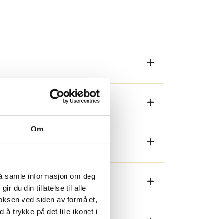
 i nettbutikken, slik som f.eks. flere
Om
l å samle informasjon om deg
 du din tillatelse til alle
oksen ved siden av formålet,
 å trykke på det lille ikonet i