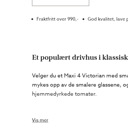
Fraktfritt over 990,-
God kvalitet, lave 
Et populært drivhus i klassisk
Velger du et Maxi 4 Victorian med sma
mykes opp av de smalere glassene, o
hjemmedyrkede tomater.
Drivhuset glir fint inn i den klassiske
Vis mer
som Maxi i standardmodell har. Denne m