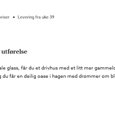
priser
Levering fra uke 39
 utførelse
le glass, får du et drivhus med et litt mer gamme
g du får en deilig oase i hagen med drømmer om b
 hagen og sammen med hus i eldre stil. Samtidig har 
odellen finnes i ti fine standardfarger og en rekke