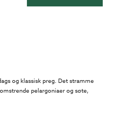
ldags og klassisk preg. Det stramme
lomstrende pelargoniaer og søte,
det alle fordelene og alt tilbehøret
 størrelser, alt etter dine behov og