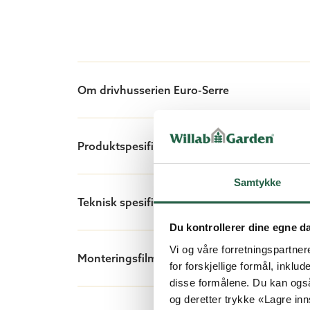
ønsker. Kontakt en selger hvis du har 
eller bredere dører.
Om drivhusserien Euro-Serre
Produktspesifikasjon
Samtykke
Teknisk spesifikasjon
Du kontrollerer dine egne d
Vi og våre forretningspartner
Monteringsfilmer drivhus
for forskjellige formål, inklud
disse formålene. Du kan også
og deretter trykke «Lagre inns