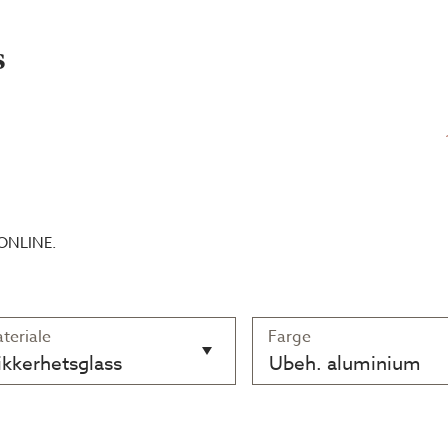
s
ONLINE.
teriale
Farge
kkerhetsglass
Ubeh. aluminium