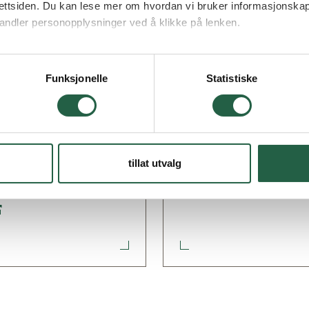
ettsiden. Du kan lese mer om hvordan vi bruker informasjonskap
andler personopplysninger ved å klikke på lenken.
ogle behandler personopplysninger
Funksjonelle
Statistiske
ivhus i vårt
Spørs
tillat utvalg
rktøy
Vanlige s