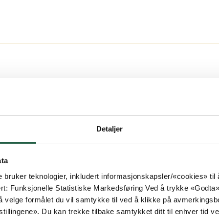
ønsker om spesialtilpasninger som du ikke finner her
Detaljer
ata
e bruker teknologier, inkludert informasjonskapsler/«cookies» ti
ert: Funksjonelle Statistiske Markedsføring Ved å trykke «Godta» gir
 velge formålet du vil samtykke til ved å klikke på avmerkingsb
tillingene». Du kan trekke tilbake samtykket ditt til enhver tid ved