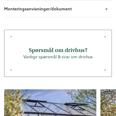
ventilasjon. I denne pakken kan du plassere døren
sentralt enten på gavlen eller langsiden – du
Monteringsanvisninger/dokument
bestemmer selv under monteringen.
Hva er inkludert i pakken?
Et komplett og romslig drivhus på 14,1 m² med
sjenerøs takhøyde. Monteringsanvisning og
startsett for montering er inkludert.
Spørsmål om drivhus?
Tak og vegger i 4 mm sikkerhetsglass.
Vanlige spørsmål & svar om drivhus
Fleksibel dobbeldør med valgfri plassering for enkel
tilgang.
Tre takvinduer med automatiske vindusåpnere for
optimal ventilasjon.
Komplett såbed (art.nr. 4511S) med kapillærmatte
(art.nr. 5586). Såbedet er romslig med en lengde på
309 cm.
10 praktiske dyrkingsbøtter med
selvvanningssystem (art.nr. 5609).
Totalt 10 tomatkroker (art.nr. 5340), 5 meter