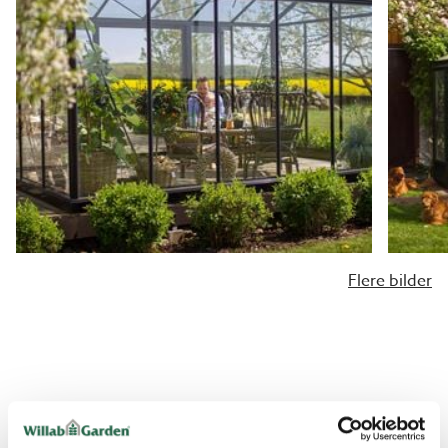
opphengssnor (art.nr. 5351) og 10 rustfrie Twist-in-
bolter (art.nr. 5470). Dette gir et perfekt
opphengssystem for klatreplanter som agurk eller
tomat.
Dyrkingstips fra ekspertene
Såbed
Å så i såbedet fra tidlig vår til sen høst er enkelt. Legg
en kapillærmatte i bunnen av såbedet og fyll det med
næringsrik jord.
Flere bilder
Tidlig på våren sår Hanna og Rebecca frø til planter
som senere skal flyttes til kjøkkenhagen eller
blomsterbedet. Når den siste nattefrosten er over,
plantes for eksempel sommerblomster og kål ut.
VANLIGE SPØRSMÅL OG SVAR
Deretter forbedrer de jorden i såbedet og sår igjen – for