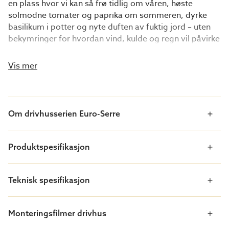
en plass hvor vi kan så frø tidlig om våren, høste
solmodne tomater og paprika om sommeren, dyrke
basilikum i potter og nyte duften av fuktig jord – uten
bekymringer for hvordan vind, kulde og regn vil påvirke
plantene våre.
Vis mer
Hanna og Rebecca har flere tiårs erfaring med
drivhusdyrking, og deres kunnskap er nå samlet i denne
drivhuspakken for å hjelpe deg med å lykkes med
dyrkingen.
Om drivhusserien Euro-Serre
Dette cirka 14 m² store drivhuset gir rikelig med plass
Produktspesifikasjon
til å utvikle dyrkingsinteressen din. I tillegg har
drivhuset generøs sidehøyde, slik at du kan utnytte
sidene til dyrking uten at plantene raskt når taket.
Teknisk spesifikasjon
Drivhusets dobbeltdør gir mange fordeler – for
Monteringsfilmer drivhus
eksempel enkel tilgang med en trillebår eller god