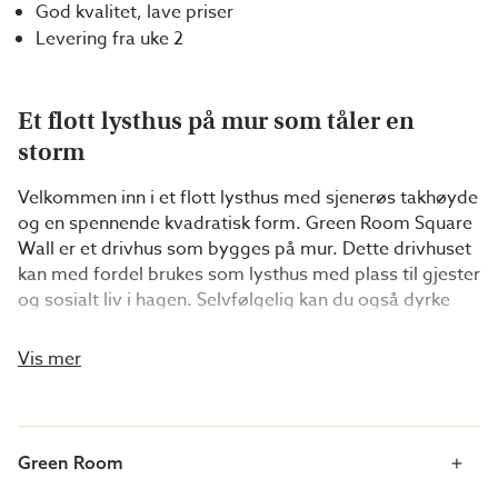
God kvalitet, lave priser
Levering fra uke 2
Et flott lysthus på mur som tåler en
storm
Velkommen inn i et flott lysthus med sjenerøs takhøyde
og en spennende kvadratisk form. Green Room Square
Wall er et drivhus som bygges på mur. Dette drivhuset
kan med fordel brukes som lysthus med plass til gjester
og sosialt liv i hagen. Selvfølgelig kan du også dyrke
her, og det er plass til middelhavsplantene dine.
Hvordan du enn planlegger å bruke det, vil det være et
Vis mer
markant innslag i hagen!
Ved å velge den muren som passer deg, kan du skape
et unikt uttrykk for drivhuset. Foruten å gi en rustikk og
Green Room
gedigen følelse rent visuelt, vil muren utjevne