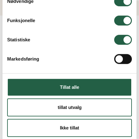
om hvordan vi bruker informasjonskapsler og annen
Nødvendige
teknologi, og hvordan vi samler inn og behandler
personopplysninger ved å klikke på lenken.
Funksjonelle
Finn ut mer om hvordan Google behandler
VANLIGE SPØRSMÅL OG SVAR
personopplysninger
Statistiske
Markedsføring
Kan jeg støpe platting til drivhuset?
Tillat alle
Er det nødvendig å søke om byggetillatelse?
tillat utvalg
Hva er best: glass eller plast?
Ikke tillat