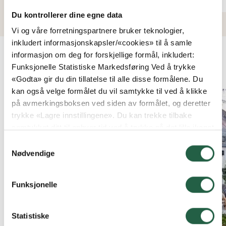
Du kontrollerer dine egne data
Vi og våre forretningspartnere bruker teknologier,
inkludert informasjonskapsler/«cookies» til å samle
informasjon om deg for forskjellige formål, inkludert:
KUNDEBILDER
Funksjonelle Statistiske Markedsføring Ved å trykke
«Godta» gir du din tillatelse til alle disse formålene. Du
kan også velge formålet du vil samtykke til ved å klikke
på avmerkingsboksen ved siden av formålet, og deretter
trykke «Lagre innstillingene». Du kan trekke tilbake
samtykket ditt til enhver tid ved å trykke på det lille ikonet
i nederste venstre hjørne av nettsiden. Du kan lese mer
Samtykkevalg
om hvordan vi bruker informasjonskapsler og annen
Nødvendige
teknologi, og hvordan vi samler inn og behandler
personopplysninger ved å klikke på lenken.
Funksjonelle
Finn ut mer om hvordan Google behandler
personopplysninger
Statistiske