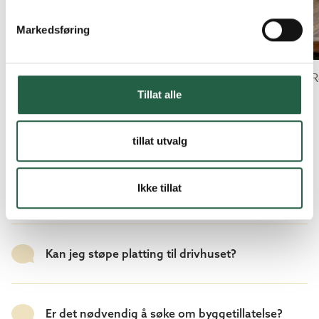
Markedsføring
Green Room Lean To, grå metallic 15,1 m².
Green R
Tillat alle
tillat utvalg
VANLIGE SPØRSMÅL OG SVAR
Ikke tillat
Kan jeg støpe platting til drivhuset?
Er det nødvendig å søke om byggetillatelse?