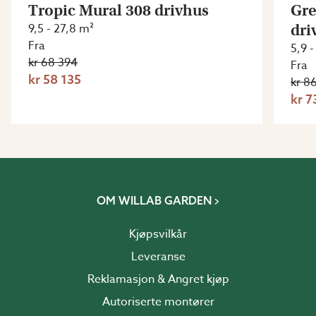
Tropic Mural 308 drivhus
Gre
9,5 - 27,8 m²
dri
Fra
5,9 -
kr 68 394
Fra
kr 58 135
kr 8
kr 7
OM WILLAB GARDEN
Kjøpsvilkår
Leveranse
Reklamasjon & Angret kjøp
Autoriserte montører