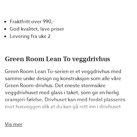
Fraktfritt over 990,-
God kvalitet, lave priser
Levering fra uke 2
Green Room Lean To veggdrivhus
Green Room Lean To-serien er et veggdrivhus med
samme unike design og konstruksjon som alle våre
Green Room-drivhus. Det eneste stormsikre
veggdrivhuset med glass i taket, som gir en herlig
oransjeri-følelse. Drivhuset kan med fordel plasseres
mot husveggen slik at du kan gå rett inn i drivhuset
gjennom terrassedøren. Dermed kan du enkelt ta med
deg frokosten ut i hagen uten å måtte ta på deg
Vis mer
skoene. Tilgangen til grønnsakene blir enda enklere når
du bare må gå et steg fra kjøkkenet for å plukke agurker