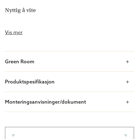
Nyttig å vite
Drivhusskapet står på hjul, slik at du enkelt kan flytte
det om nødvendig. Etter hvert som plantene vokser,
Vis mer
kan du ta ut hyller slik at også de større plantene får
plass, og på den måten får drivhuset til balkongen
vokse i takt med plantene.
Green Room
Produktspesifikasjon
Standardutførelse
Lakkert aluminiumsreisverk, mattsvart
Monteringsanvisninger/dokument
Sikkerhetsglass
To avtakbare hyller
Skyvedører i fronten og topp som kan åpnes
Høyde: 158/144 cm
Bredde: 80 cm