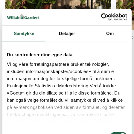
Samtykke
Detaljer
Om
Eksempe
Flere bilder
Du kontrollerer dine egne data
Vi og våre forretningspartnere bruker teknologier,
inkludert informasjonskapsler/«cookies» til å samle
informasjon om deg for forskjellige formål, inkludert:
Funksjonelle Statistiske Markedsføring Ved å trykke
VANLIGE SPØRSMÅL OG SVAR
«Godta» gir du din tillatelse til alle disse formålene. Du
kan også velge formålet du vil samtykke til ved å klikke
på avmerkingsboksen ved siden av formålet, og deretter
trykke «Lagre innstillingene». Du kan trekke tilbake
Kan jeg støpe platting til drivhuset?
samtykket ditt til enhver tid ved å trykke på det lille ikonet
i nederste venstre hjørne av nettsiden. Du kan lese mer
Samtykkevalg