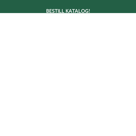
BESTILL KATALOG!
I vår katalog får du inspirasjon, tips og
idéer om hvordan du skaper rom i hagen.
BESTILL KATALOG
Sverige
Norge
Danmark
Suomi (
fi
,
sv
)