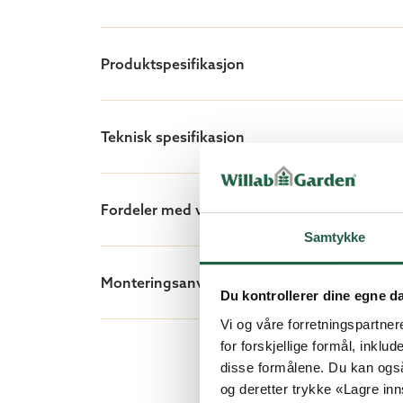
Blikk-profiler i matchende farge
Øvrige tilbehør
Produktspesifikasjon
Uhøvlet bord for tilsvarende takfla
Takpapp
Isolasjon
Teknisk spesifikasjon
Innertakpanel
Fordeler med vårt stålplatetak i båndtekket s
Samtykke
Monteringsanvisninger/dokument
Du kontrollerer dine egne d
Vi og våre forretningspartner
for forskjellige formål, inklud
disse formålene. Du kan også
og deretter trykke «Lagre inns