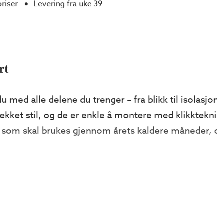
priser
Levering fra uke 39
rt
u med alle delene du trenger – fra blikk til isolasj
ekket stil, og de er enkle å montere med klikkteknik
ger som skal brukes gjennom årets kaldere måneder,
du: