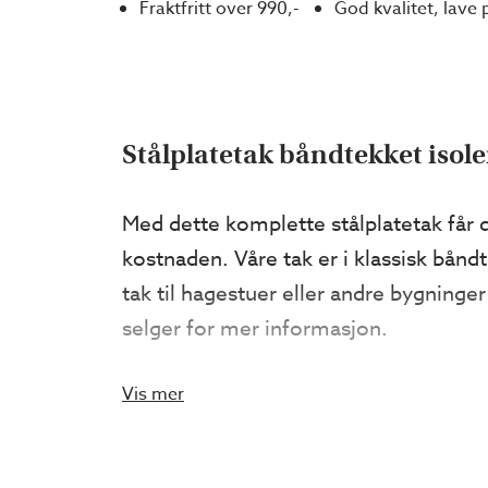
Fraktfritt over 990,-
God kvalitet, lave 
Stålplatetak båndtekket isole
Med dette komplette stålplatetak får d
kostnaden. Våre tak er i klassisk båndt
tak til hagestuer eller andre bygnin
selger for mer informasjon.
Vis mer
Når du velger
Stålplatetak isolert
får 
Takplate i valgt farge