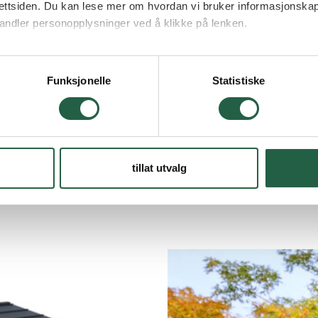
ettsiden. Du kan lese mer om hvordan vi bruker informasjonskap
andler personopplysninger ved å klikke på lenken.
ogle behandler personopplysninger
 - se pris &
K
Funksjonelle
Statistiske
e
Vanlige sp
il stålplatetak
tillat utvalg