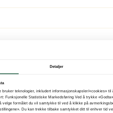
te
til
Detaljer
ata
e bruker teknologier, inkludert informasjonskapsler/«cookies» ti
ert: Funksjonelle Statistiske Markedsføring Ved å trykke «Godta» gir
 velge formålet du vil samtykke til ved å klikke på avmerkingsb
tillingene». Du kan trekke tilbake samtykket ditt til enhver tid ved