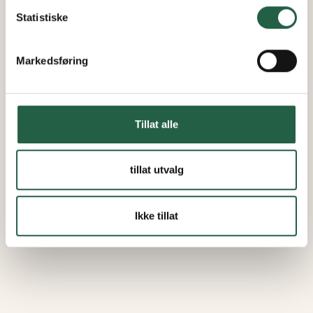
personopplysninger
Statistiske
Markedsføring
Tillat alle
tillat utvalg
Ikke tillat