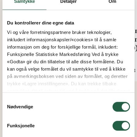
Samtykke
Detaljer
Om
Du kontrollerer dine egne data
25 mm kanalplasttakplate (U-
16 
Vi og våre forretningspartnere bruker teknologier,
verdi 1,3)
Kan
inkludert informasjonskapsler/«cookies» til å samle
2,0
informasjon om deg for forskjellige formål, inkludert:
Fra
Funksjonelle Statistiske Markedsføring Ved å trykke
kr 2 935
«Godta» gir du din tillatelse til alle disse formålene. Du
Fra
kan også velge formålet du vil samtykke til ved å klikke
kr 3
på avmerkingsboksen ved siden av formålet, og deretter
trykke «Lagre innstillingene». Du kan trekke tilbake
samtykket ditt til enhver tid ved å trykke på det lille ikonet
i nederste venstre hjørne av nettsiden. Du kan lese mer
Samtykkevalg
om hvordan vi bruker informasjonskapsler og annen
Nødvendige
teknologi, og hvordan vi samler inn og behandler
personopplysninger ved å klikke på lenken.
Funksjonelle
Finn ut mer om hvordan Google behandler