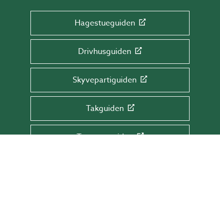
Hagestueguiden
Drivhusguiden
Skyvepartiguiden
Takguiden
Terrasseguiden
MELD DEG PÅ VÅRT NYHETSBREV!
Få tips & råd, informasjon og tilbud rett i
innboksen din.