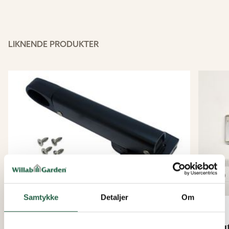
LIKNENDE PRODUKTER
Samtykke
Detaljer
Om
Håndtak til ventilasjonsluke
Slu