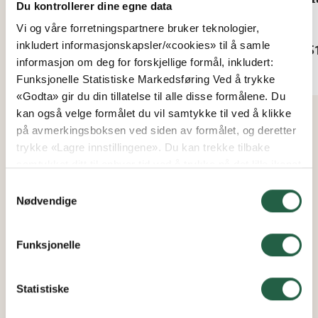
Du kontrollerer dine egne data
Vi og våre forretningspartnere bruker teknologier,
Fra
Fra
inkludert informasjonskapsler/«cookies» til å samle
kr 156
kr 5
informasjon om deg for forskjellige formål, inkludert:
Funksjonelle Statistiske Markedsføring Ved å trykke
«Godta» gir du din tillatelse til alle disse formålene. Du
kan også velge formålet du vil samtykke til ved å klikke
på avmerkingsboksen ved siden av formålet, og deretter
trykke «Lagre innstillingene». Du kan trekke tilbake
samtykket ditt til enhver tid ved å trykke på det lille ikonet
i nederste venstre hjørne av nettsiden. Du kan lese mer
Samtykkevalg
om hvordan vi bruker informasjonskapsler og annen
Nødvendige
teknologi, og hvordan vi samler inn og behandler
personopplysninger ved å klikke på lenken.
Funksjonelle
Finn ut mer om hvordan Google behandler
personopplysninger
Statistiske