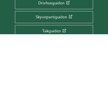
Drivhusguiden
Skyvepartiguiden
Takguiden
Terrasseguiden
MELD DEG PÅ VÅRT NYHETSBREV!
Få tips & råd, informasjon og tilbud rett i
innboksen din.
Skriv e-postadressen din her
SEND