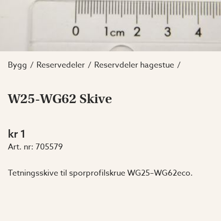
Bygg
Reservedeler
Reservdeler hagestue
W25-WG62 Skive
kr 1
Art. nr:
705579
Tetningsskive til sporprofilskrue WG25–WG62eco.