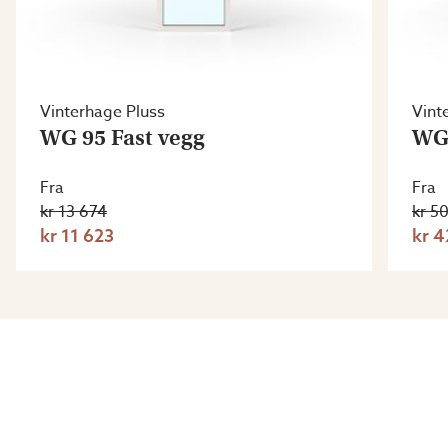
Vinterhage Pluss
Vint
WG 95 Fast vegg
WG 
Fra
Fra
kr 13 674
kr 5
kr 11 623
kr 4