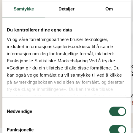
Samtykke
Detaljer
Om
Du kontrollerer dine egne data
Vi og våre forretningspartnere bruker teknologier,
inkludert informasjonskapsler/«cookies» til å samle
informasjon om deg for forskjellige formål, inkludert:
Funksjonelle Statistiske Markedsføring Ved å trykke
Vinterhage Pluss
Vint
«Godta» gir du din tillatelse til alle disse formålene. Du
WG 95 Foldevinduparti 4-delt
WG 
kan også velge formålet du vil samtykke til ved å klikke
på avmerkingsboksen ved siden av formålet, og deretter
Fra
Fra
trykke «Lagre innstillingene». Du kan trekke tilbake
kr 68 394
kr 9
samtykket ditt til enhver tid ved å trykke på det lille ikonet
kr 58 135
kr 7
i nederste venstre hjørne av nettsiden. Du kan lese mer
Samtykkevalg
om hvordan vi bruker informasjonskapsler og annen
Nødvendige
teknologi, og hvordan vi samler inn og behandler
personopplysninger ved å klikke på lenken.
Funksjonelle