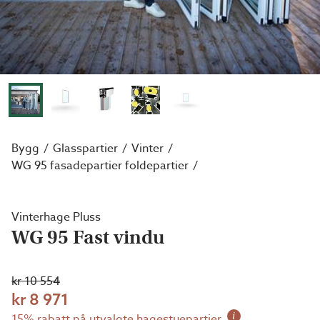
Bygg
Glasspartier
Vinter
WG 95 fasadepartier foldepartier
Vinterhage Pluss
WG 95 Fast vindu
kr 10 554
kr 8 971
i
15% rabatt på utvalgte hagestuepartier.