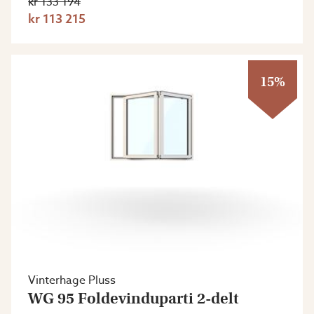
kr 133 194
kr 113 215
15%
Vinterhage Pluss
WG 95 Foldevinduparti 2-delt