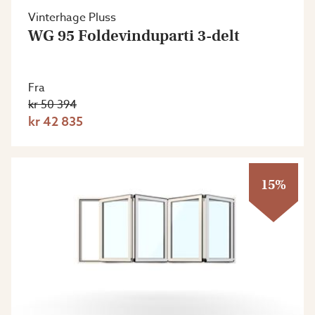
Vinterhage Pluss
WG 95 Foldevinduparti 3-delt
Fra
kr 50 394
kr 42 835
15%