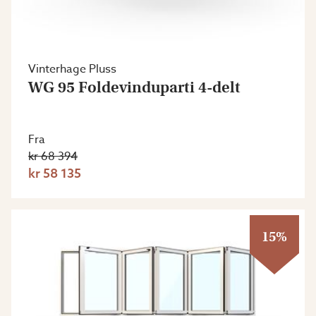
Vinterhage Pluss
WG 95 Foldevinduparti 4-delt
Fra
kr 68 394
kr 58 135
15%