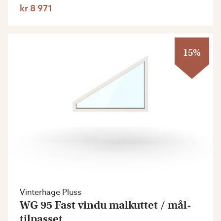
kr 8 971
15%
Vinterhage Pluss
WG 95 Fast vindu malkuttet / mål-
tilpasset