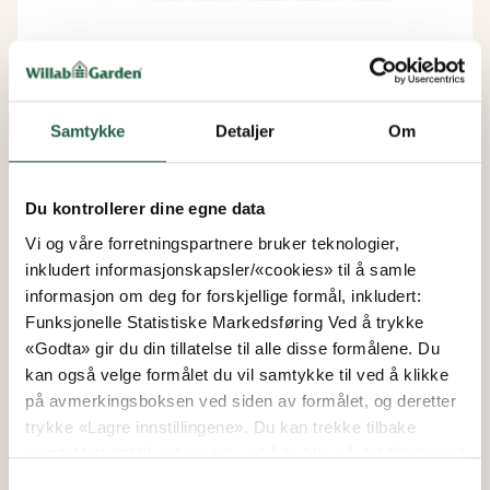
Samtykke
Detaljer
Om
Vinterhage Pluss
Du kontrollerer dine egne data
WG 95 Foldevinduparti 5-delt
Vi og våre forretningspartnere bruker teknologier,
inkludert informasjonskapsler/«cookies» til å samle
Fra
informasjon om deg for forskjellige formål, inkludert:
kr 92 394
Funksjonelle Statistiske Markedsføring Ved å trykke
kr 78 535
«Godta» gir du din tillatelse til alle disse formålene. Du
kan også velge formålet du vil samtykke til ved å klikke
på avmerkingsboksen ved siden av formålet, og deretter
trykke «Lagre innstillingene». Du kan trekke tilbake
15%
samtykket ditt til enhver tid ved å trykke på det lille ikonet
i nederste venstre hjørne av nettsiden. Du kan lese mer
Samtykkevalg