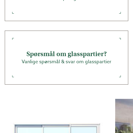
ET TETT SYSTEM
Labyrinttetninger i kombinasjon med børstelister
motvirker trekk gjennom partisystemet.
FARGEVALG
Finnes i standardfarge/standardfarger, men kan også
Spørsmål om glasspartier?
bestilles i valgfri RAL-farge eller i en farge fra vår
Vanlige spørsmål & svar om glasspartier
Timeless Colours-kolleksjon.
NYHET - Timeless Colours er en ny fargekolleksjon med
fin struktur og hardere overflate, noe som gjør den
både ekstra slitesterk og motstandsdyktig mot UV-
stråler, samt vær og vind, i tillegg til at den er Qualicoat
Seaside-sertifisert. Det påløper et pristillegg på 10%
for samtlige spesialfarger. Kontakt selger for mer