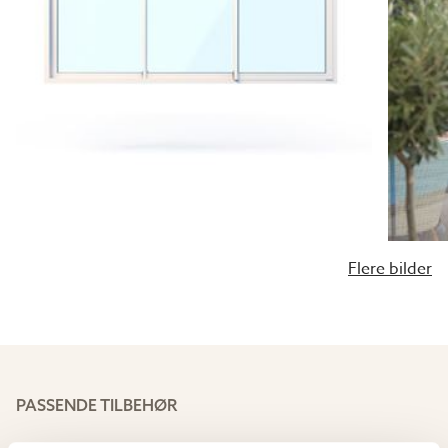
informasjon.
5 ÅRS GARANTI
Vi gir fem års garanti på hagestuepartiene våre.
Garantien gjelder feil på konstruksjon, bearbeidelse
eller materialer. Gjelder også for fabrikasjonsfeil.
Flere bilder
PASSENDE TILBEHØR