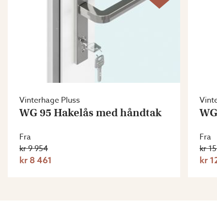
Vinterhage Pluss
Vint
WG 95 Hakelås med håndtak
WG 
Fra
Fra
kr 9 954
kr 1
kr 8 461
kr 1