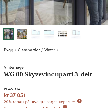
Bygg
Glasspartier
Vinter
Vinterhage
WG 80 Skyvevinduparti 3-delt
kr 46 314
kr 37 051
i
20% rabatt på utvalgte hagestuepartier.
i