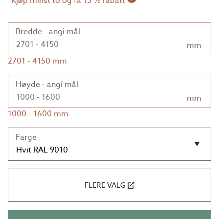
*Kjøp minst to og få 15 % rabatt
Bredde - angi mål
mm
2701
-
4150
mm
Høyde - angi mål
mm
1000
-
1600
mm
Farge
FLERE VALG