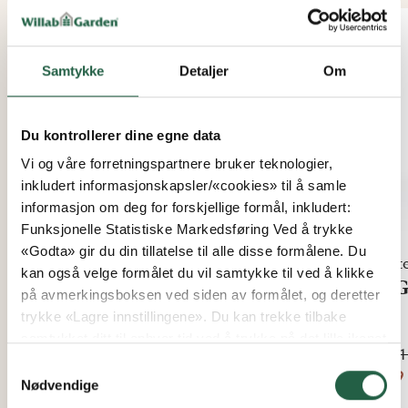
KAMPANJE
Samtykke
Detaljer
Om
Du kontrollerer dine egne data
Vi og våre forretningspartnere bruker teknologier,
inkludert informasjonskapsler/«cookies» til å samle
informasjon om deg for forskjellige formål, inkludert:
Funksjonelle Statistiske Markedsføring Ved å trykke
«Godta» gir du din tillatelse til alle disse formålene. Du
Vinterhage
Vint
kan også velge formålet du vil samtykke til ved å klikke
WG 80 Skyvevinduparti 2-delt
WG 
på avmerkingsboksen ved siden av formålet, og deretter
trykke «Lagre innstillingene». Du kan trekke tilbake
Fra
Fra
samtykket ditt til enhver tid ved å trykke på det lille ikonet
kr 29 394
kr 1
i nederste venstre hjørne av nettsiden. Du kan lese mer
Samtykkevalg
kr 23 515
kr 9
om hvordan vi bruker informasjonskapsler og annen
Nødvendige
teknologi, og hvordan vi samler inn og behandler