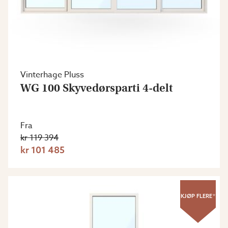
Vinterhage Pluss
WG 100 Skyvedørsparti 4-delt
Fra
kr 119 394
kr 101 485
KJØP FLERE*