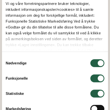
Vi og våre forretningspartnere bruker teknologier,
inkludert informasjonskapsler/«cookies» til å samle
informasjon om deg for forskjellige formål, inkludert:
Fra
Funksjonelle Statistiske Markedsføring Ved å trykke
kr 67 434
«Godta» gir du din tillatelse til alle disse formålene. Du
kr 57 319
kan også velge formålet du vil samtykke til ved å klikke
på avmerkingsboksen ved siden av formålet, og deretter
trykke «Lagre innstillingene». Du kan trekke tilbake
samtykket ditt til enhver tid ved å trykke på det lille ikonet
KJØP FLERE*
i nederste venstre hjørne av nettsiden. Du kan lese mer
Samtykkevalg
om hvordan vi bruker informasjonskapsler og annen
Nødvendige
teknologi, og hvordan vi samler inn og behandler
personopplysninger ved å klikke på lenken.
Funksjonelle
Finn ut mer om hvordan Google behandler
personopplysninger
Statistiske
Markedsføring