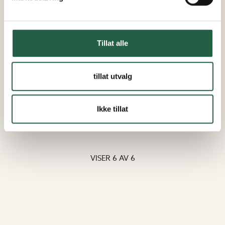
Vinterhage Pluss
WG 100 Slimline – 4-delt
Tillat alle
Fasadeparti
tillat utvalg
Fra
kr 119 394
Ikke tillat
kr 101 485
VISER
6
AV
6