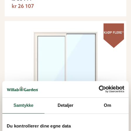
kr 26 107
KJØP FLERE*
Samtykke
Detaljer
Om
Vinterhage Pluss
WG 100 Slimline – 2-delt
Du kontrollerer dine egne data
Fasadeparti