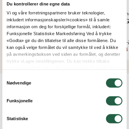
Du kontrollerer dine egne data
Sommer
Som
Vi og våre forretningspartnere bruker teknologier,
WG 25 Fast vegg
WG 
inkludert informasjonskapsler/«cookies» til å samle
informasjon om deg for forskjellige formål, inkludert:
Funksjonelle Statistiske Markedsføring Ved å trykke
Fra
Fra
«Godta» gir du din tillatelse til alle disse formålene. Du
kr 2 064
kr 6
kan også velge formålet du vil samtykke til ved å klikke
kr 1 651
kr 4
på avmerkingsboksen ved siden av formålet, og deretter
trykke «Lagre innstillingene». Du kan trekke tilbake
samtykket ditt til enhver tid ved å trykke på det lille ikonet
i nederste venstre hjørne av nettsiden. Du kan lese mer
Samtykkevalg
om hvordan vi bruker informasjonskapsler og annen
Nødvendige
teknologi, og hvordan vi samler inn og behandler
VANLIGE SPØRSMÅL OG SVAR
personopplysninger ved å klikke på lenken.
Funksjonelle
Finn ut mer om hvordan Google behandler
personopplysninger
Kan jeg bestille partier etter spesialmål?
Statistiske