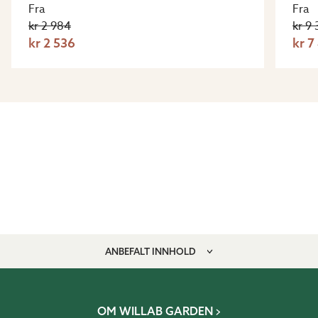
Fra
Fra
kr 2 984
kr 9
kr 2 536
kr 7
ANBEFALT INNHOLD
OM WILLAB GARDEN