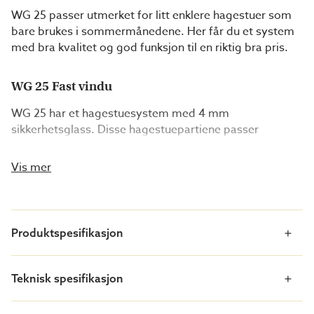
WG 25 passer utmerket for litt enklere hagestuer som
bare brukes i sommermånedene. Her får du et system
med bra kvalitet og god funksjon til en riktig bra pris.
WG 25 Fast vindu
WG 25 har et hagestuesystem med 4 mm
sikkerhetsglass. Disse hagestuepartiene passer
utmerket til litt enklere hagestuer som brukes i
sommermånedene. Partiene har kraftige profiler med
Vis mer
moderne formspråk. Her får du kvalitet og funksjon til
en riktig bra pris.
Produktspesifikasjon
MÅLTILPASSEDE DELER
Tilpass delene etter dine mål og forutsetninger. Velg
WG 25 i spesialmål, og få dem produsert i akkurat den
Teknisk spesifikasjon
størrelsen du trenger. WG 25-deler i spesialmål kan
bestilles lakkert i samme hvite farge som