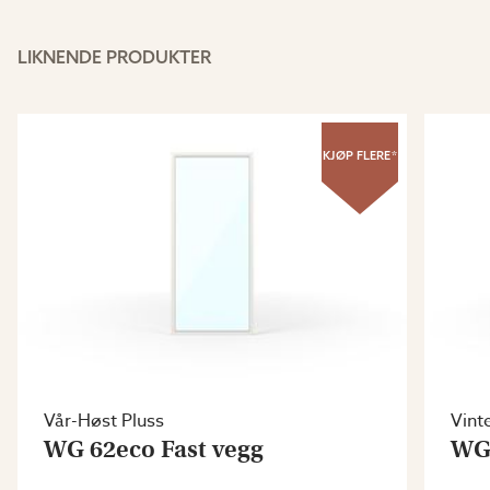
LIKNENDE PRODUKTER
KJØP FLERE*
Vår-Høst Pluss
Vint
WG 62eco Fast vegg
WG 