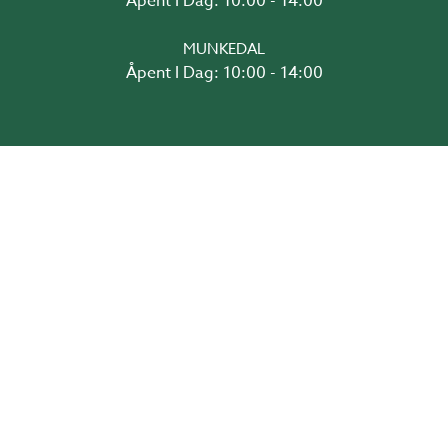
Åpent I Dag: 10:00 - 14:00
MUNKEDAL
Åpent I Dag: 10:00 - 14:00
TEGN I 3D OG BESTILL HER!
Hagestueguiden
Drivhusguiden
Skyvepartiguiden
Takguiden