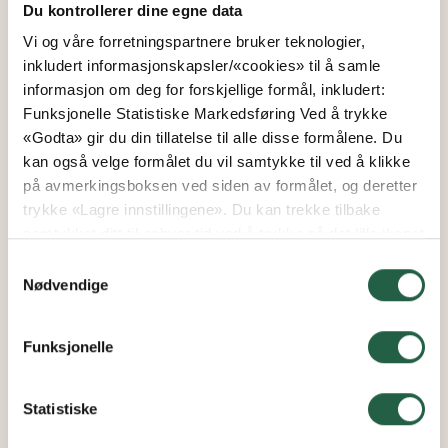
Du kontrollerer dine egne data
Vi og våre forretningspartnere bruker teknologier,
inkludert informasjonskapsler/«cookies» til å samle
informasjon om deg for forskjellige formål, inkludert:
Funksjonelle Statistiske Markedsføring Ved å trykke
«Godta» gir du din tillatelse til alle disse formålene. Du
kan også velge formålet du vil samtykke til ved å klikke
på avmerkingsboksen ved siden av formålet, og deretter
trykke «Lagre innstillingene». Du kan trekke tilbake
samtykket ditt til enhver tid ved å trykke på det lille ikonet
i nederste venstre hjørne av nettsiden. Du kan lese mer
Samtykkevalg
om hvordan vi bruker informasjonskapsler og annen
Nødvendige
teknologi, og hvordan vi samler inn og behandler
personopplysninger ved å klikke på lenken.
Funksjonelle
Finn ut mer om hvordan Google behandler
personopplysninger
Statistiske