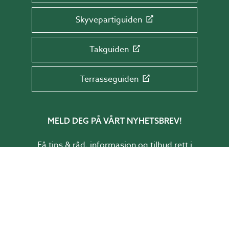
Skyvepartiguiden
Takguiden
Terrasseguiden
MELD DEG PÅ VÅRT NYHETSBREV!
Få tips & råd, informasjon og tilbud rett i
innboksen din.
Skriv e-postadressen din her
SEND