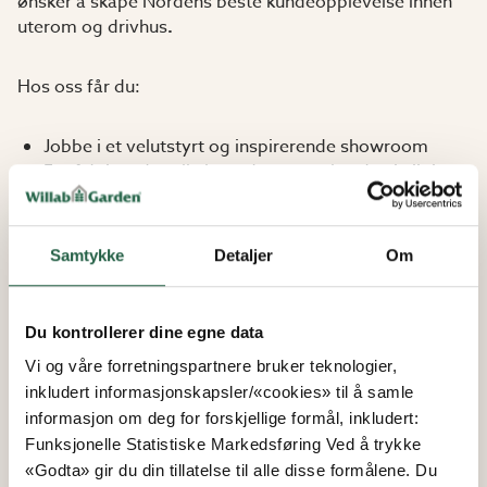
ønsker å skape Nordens beste kundeopplevelse innen
uterom og drivhus
.
Hos oss får du:
Jobbe i et velutstyrt og inspirerende showroom
En rådgivende rolle hvor du støtter kunden i viktige
beslutninger
Produktopplæring og introduksjon i våre
arbeidsmetoder
Samtykke
Detaljer
Om
Kollektivavtale
En heltidsstilling med mulighet for forlengelse
Du kontrollerer dine egne data
Willab Garden er et familieeid selskap med 40 års
Vi og våre forretningspartnere bruker teknologier,
erfaring. Vi er Nordens markedsleder innen hagestuer
inkludert informasjonskapsler/«cookies» til å samle
og drivhus, og vår hverdag preges av engasjerte
informasjon om deg for forskjellige formål, inkludert:
kolleger som stiller opp for hverandre, tar ansvar og
Funksjonelle Statistiske Markedsføring Ved å trykke
setter kunden i sentrum i hvert steg.
«Godta» gir du din tillatelse til alle disse formålene. Du