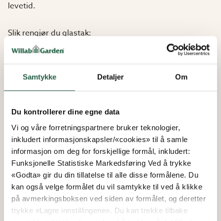
levetid.
Slik rengjør du glastak:
Glasskassettene rengjøres som vanlig glass.
Benytt vanlig vindusrengjøringsmiddel, rikelig med
Samtykke
Detaljer
Om
vann og
myk, fille som ikke loer eller gummiskrape.
Rødsprit eller aceton løser visse forurensninger.
Du kontrollerer dine egne data
Milde pusse
middel kan polere bort andre forurensninger.
Vi og våre forretningspartnere bruker teknologier,
Pussemidlet
inkludert informasjonskapsler/«cookies» til å samle
vaskes bort med rødsprit. Vask så glasset på vanlig
informasjon om deg for forskjellige formål, inkludert:
måte.
Funksjonelle Statistiske Markedsføring Ved å trykke
Bruk ikke skrape, metallformål eller stålull for å
«Godta» gir du din tillatelse til alle disse formålene. Du
skrape bort
kan også velge formålet du vil samtykke til ved å klikke
hårt sittende skitt.
på avmerkingsboksen ved siden av formålet, og deretter
Rens takrenner/nedløpsrør for løv og annet rusk.
trykke «Lagre innstillingene». Du kan trekke tilbake