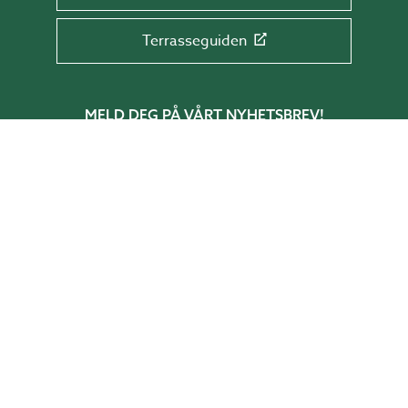
Terrasseguiden
MELD DEG PÅ VÅRT NYHETSBREV!
Få tips & råd, informasjon og tilbud rett i
innboksen din.
Skriv e-postadressen din her
SEND
BESTILL KATALOG!
I vår katalog får du inspirasjon, tips og
idéer om hvordan du skaper rom i hagen.