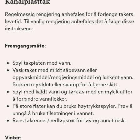
Kanalplasttak
Regelmessig rengjøring anbefales for å forlenge takets
levetid. Til vanlig rengjøring anbefales det å følge disse
instruksene:
Fremgangsmåte:
Spyl takplaten med vann.
Vask taket med mildt såpevann eller
oppvaskmiddel/rengjøringsmiddel og lunkent vann.
Bruk en myk klut eller svamp for å fjerne skitt.
Spyl med kaldt vann og tørk av med en myk klut for
å forhindre vannflekker.
På store flater kan du bruke høytrykksspyler. Prøv å
unngå å bruke tilsetninger i vannet.
Rens takrenner/nedløpsrør for løv og annet rusk.
Vinter: