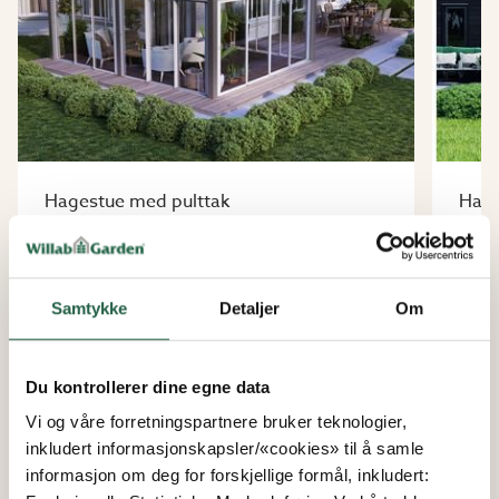
Hagestue med pulttak
Hage
Pulttak rundt hjørnet
Hag
Finnes i flere mål
Finne
Samtykke
Detaljer
Om
Fra
Fra
kr 115 716
kr 1
kr 97 072
kr 1
Du kontrollerer dine egne data
Vi og våre forretningspartnere bruker teknologier,
inkludert informasjonskapsler/«cookies» til å samle
informasjon om deg for forskjellige formål, inkludert: