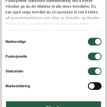
Funksjonelle Statistiske Markedsføring Ved å trykke
«Godta» gir du din tillatelse til alle disse formålene. Du
kan også velge formålet du vil samtykke til ved å klikke
på avmerkingsboksen ved siden av formålet, og deretter
trykke «Lagre innstillingene». Du kan trekke tilbake
samtykket ditt til enhver tid ved å trykke på det lille ikonet
i nederste venstre hjørne av nettsiden. Du kan lese mer
Samtykkevalg
om hvordan vi bruker informasjonskapsler og annen
Nødvendige
teknologi, og hvordan vi samler inn og behandler
personopplysninger ved å klikke på lenken.
Funksjonelle
Finn ut mer om hvordan Google behandler
personopplysninger
Statistiske
Markedsføring