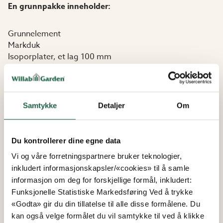
En grunnpakke inneholder:
Grunnelement
Markduk
Isoporplater, et lag 100 mm
Armeringsmatter
Armeringsjern
Distanser for armering
Kiler og spikerplate
Samtykke
Detaljer
Om
Du kontrollerer dine egne data
Vi og våre forretningspartnere bruker teknologier,
inkludert informasjonskapsler/«cookies» til å samle
informasjon om deg for forskjellige formål, inkludert:
Funksjonelle Statistiske Markedsføring Ved å trykke
«Godta» gir du din tillatelse til alle disse formålene. Du
kan også velge formålet du vil samtykke til ved å klikke