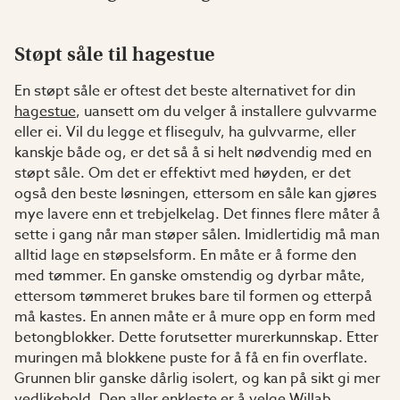
Støpt såle til hagestue
En støpt såle er oftest det beste alternativet for din
hagestue
, uansett om du velger å installere gulvvarme
eller ei. Vil du legge et flisegulv, ha gulvvarme, eller
kanskje både og, er det så å si helt nødvendig med en
støpt såle. Om det er effektivt med høyden, er det
også den beste løsningen, ettersom en såle kan gjøres
mye lavere enn et trebjelkelag. Det finnes flere måter å
sette i gang når man støper sålen. Imidlertidig må man
alltid lage en støpselsform. En måte er å forme den
med tømmer. En ganske omstendig og dyrbar måte,
ettersom tømmeret brukes bare til formen og etterpå
må kastes. En annen måte er å mure opp en form med
betongblokker. Dette forutsetter murerkunnskap. Etter
muringen må blokkene puste for å få en fin overflate.
Grunnen blir ganske dårlig isolert, og kan på sikt gi mer
vedlikehold. Den aller enkleste er å velge Willab